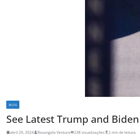
BLOG
See Latest Trump and Biden 
abril 29, 2024
Rosangela Ventura
238 visualizações
2 min de leitura