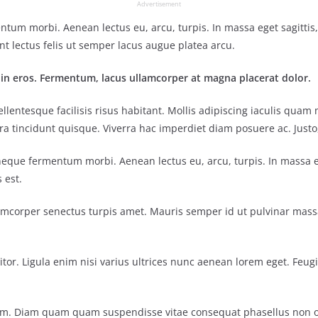
Advertisement
entum morbi. Aenean lectus eu, arcu, turpis. In massa eget sagitti
nt lectus felis ut semper lacus augue platea arcu.
 in eros. Fermentum, lacus ullamcorper at magna placerat dolor.
entesque facilisis risus habitant. Mollis adipiscing iaculis quam 
tincidunt quisque. Viverra hac imperdiet diam posuere ac. Justo, s
 neque fermentum morbi. Aenean lectus eu, arcu, turpis. In massa 
 est.
lamcorper senectus turpis amet. Mauris semper id ut pulvinar massa 
tor. Ligula enim nisi varius ultrices nunc aenean lorem eget. Feugi
um. Diam quam quam suspendisse vitae consequat phasellus non 