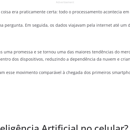
Advertisement
a coisa era praticamente certa: todo o processamento acontecia e
ma pergunta. Em seguida, os dados viajavam pela internet até um
s uma promessa e se tornou uma das maiores tendências do merca
dentro dos dispositivos, reduzindo a dependência da nuvem e cria
eram esse movimento comparável à chegada dos primeiros smartp
ligência Artificial no celular?